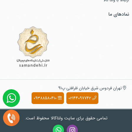
ارتباط با ولتا کالا
نمادهای ما
تهران فردوس شرق خیابان ظرافتی پ91
09388580410
02144097742
تمامی حقوق برای سایت ولتاکالا محفوظ است.