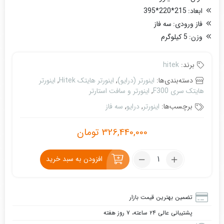
ابعاد:
215*220*395
فاز ورودی:
سه فاز
وزن:
5 کیلوگرم
برند:
hitek
دسته‌بندی‌ها:
اینورتر (درایو)
,
اینورتر هایتک Hitek
,
اینورتر
هایتک سری F300
,
اینورتر و سافت استارتر
برچسب‌ها:
اینورتر
,
درایو
,
سه فاز
326,440,000
تومان
تعداد:
افزودن به سبد خرید
اینورتر
سه
فاز
تضمین بهترین قیمت بازار
18.5
پشتیبانی عالی ۲۴ ساعته، ۷ روز هفته
کیلووات