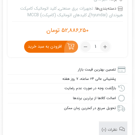
دسته‌بندی‌ها:
تجهیزات برق صنعتی
,
کلید اتوماتیک کامپکت
هیوندای (hyundai)
,
کلیدهای اتوماتیک (کامپکت) MCCB
52,886,250
تومان
تعداد:
افزودن به سبد خرید
کلید
اتوماتیک
کامپکت
تضمین بهترین قیمت بازار
400
پشتیبانی عالی ۲۴ ساعته، ۷ روز هفته
آمپر
هیوندای،
بازگشت وجه در صورت عدم رضایت
قابل
اصالت کالاها از برترین برندها
تنظیم
تحویل سریع در کمترین زمان ممکن
(قابل
تنظیم
حرارتی
نظرات (0)
-