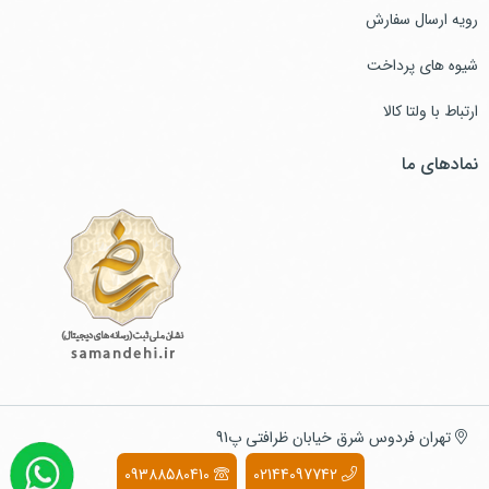
رویه ارسال سفارش
شیوه های پرداخت
ارتباط با ولتا کالا
نمادهای ما
تهران فردوس شرق خیابان ظرافتی پ91
09388580410
02144097742