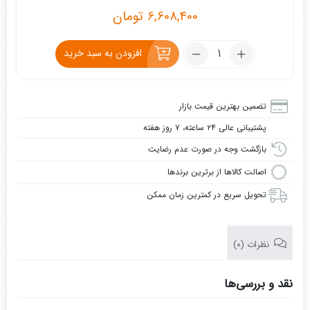
6,608,400
تومان
تعداد:
افزودن به سبد خرید
کلید
حرارتی
2.5
تضمین بهترین قیمت بازار
تا
پشتیبانی عالی ۲۴ ساعته، ۷ روز هفته
4
آمپر
بازگشت وجه در صورت عدم رضایت
ال
اصالت کالاها از برترین برندها
اس
تحویل سریع در کمترین زمان ممکن
(LS)
نظرات (0)
نقد و بررسی‌ها