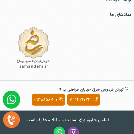
ارتباط با ولتا کالا
نمادهای ما
تهران فردوس شرق خیابان ظرافتی پ91
09388580410
02144097742
تمامی حقوق برای سایت ولتاکالا محفوظ است.