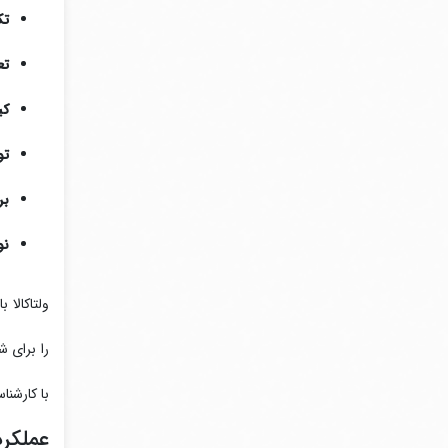
تک
تع
کی
تو
بر
نو
ولتاکالا 
را برای ش
با کارشنا
عملکرد