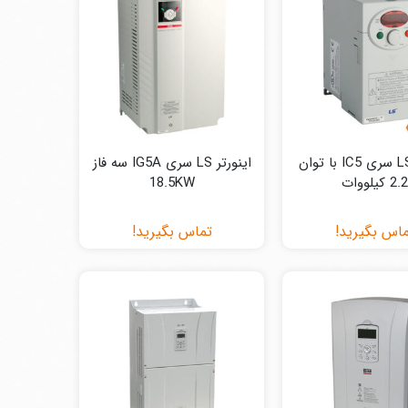
اینورتر LS سری IC5 با توان
اینورتر LS سری IG5A سه فاز
2. کیلووات
18.5KW
اس بگیرید!
تماس بگیرید!