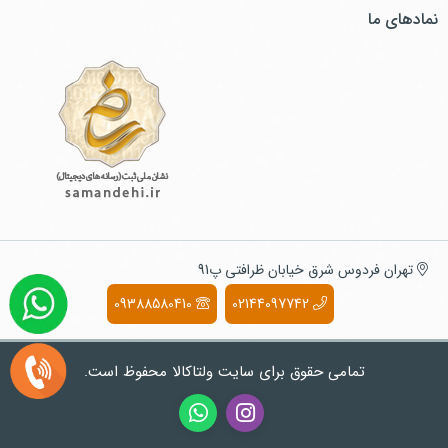
نمادهای ما
تهران فردوس شرق خیابان ظرافتی پ91
09388580410
02144097742
تمامی حقوق برای سایت ولتاکالا محفوظ است.