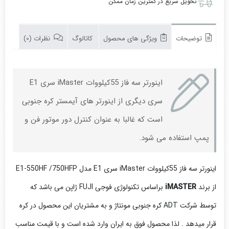
تحویل سریع در کمترین زمان ممکن
توضیحات
ویژگی های محصول
کاتالوگ
نظرات (0)
اینورتر سه فاز 55کیلووات iMaster سری E1
سری دیگری از اینورتر های آیمستر کره جنوبی
است که غالبا به عنوان کنترل دور موتور فن و
پمپ استفاده می شود.
اینورتر سه فاز 55کیلووات iMaster سری E1 مدل E1-550HF /750HFP
از برند
iMASTER
براساس تکنولوژی فوجی FUJI ژاپن می باشد که
توسط شرکت ADT کره جنوبی مونتاژ و به مشتریان این محصول در کره
قرار میدهد . لذا محصول فوق به ایران وارد شده است و با قیمت مناسب