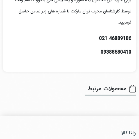
برای خرید این محصول یا مشاوره و
پشتیبا
نی فنی
بصورت تمام وقت
توسط کارشناسان مجرب توان مارکت با شماره های زیر تماس حاصل
فرمایید:
46889186 021​
09388580410
محصولات مرتبط
ولتا کالا