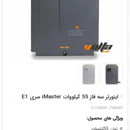
اینورتر سه فاز 55 کیلووات iMaster سری E1
E1-550HF /750HFP
ویژگی های محصول:
توان:
55کیلووات