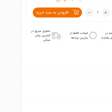
تعداد:
افزودن به سبد خرید
بی
متال
اشنایدر
تحویل سریع در
ه در
اصالت کالاها از
0.4
کمترین زمان
 رضایت
برترین برندها
تا
ممکن
0.63
آمپر
Schneider
LRD
04