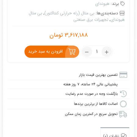
برند:
هیوندای
دسته‌بندی‌ها:
بی متال (رله حرارتی کنتاکتور)
,
بی‌ متال
هیوندای
,
تجهیزات برق صنعتی
3,617,188
تومان
تعداد:
افزودن به سبد خرید
بی
متال
3
تضمین بهترین قیمت بازار
تا
پشتیبانی عالی ۲۴ ساعته، ۷ روز هفته
5
آمپر
بازگشت وجه در صورت عدم رضایت
هیوندای
اصالت کالاها از برترین برندها
(HGT
تحویل سریع در کمترین زمان ممکن
18K)
نظرات (0)