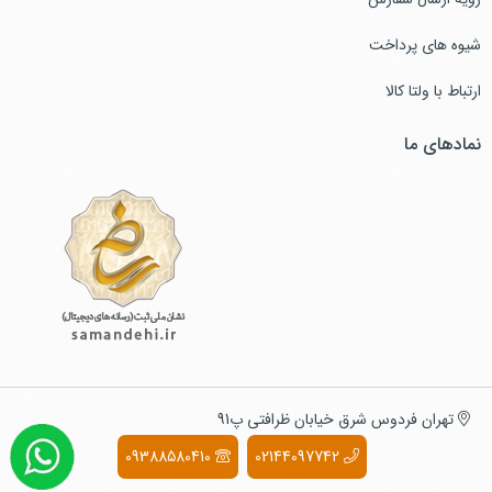
شیوه های پرداخت
ارتباط با ولتا کالا
نمادهای ما
تهران فردوس شرق خیابان ظرافتی پ91
09388580410
02144097742