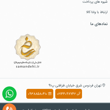
شیوه های پرداخت
ارتباط با ولتا کالا
نمادهای ما
تهران فردوس شرق خیابان ظرافتی پ91
09388580410
02144097742