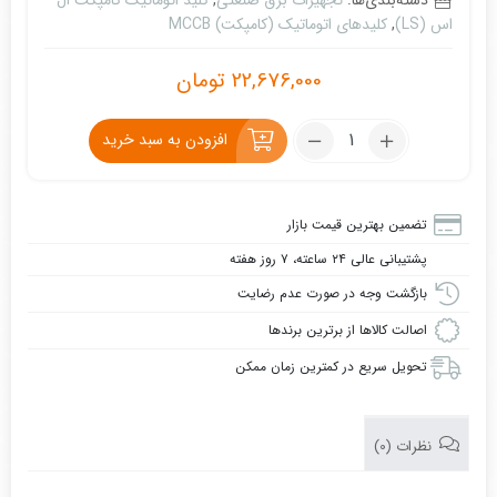
دسته‌بندی‌ها:
تجهیزات برق صنعتی
,
کلید اتوماتیک کامپکت ال
اس (LS)
,
کلیدهای اتوماتیک (کامپکت) MCCB
22,676,000
تومان
تعداد:
افزودن به سبد خرید
کلید
اتوماتیک
کامپکت
تضمین بهترین قیمت بازار
32
پشتیبانی عالی ۲۴ ساعته، ۷ روز هفته
آمپر
4پل
بازگشت وجه در صورت عدم رضایت
قابل
اصالت کالاها از برترین برندها
تنظیم
تحویل سریع در کمترین زمان ممکن
الکترونیکی
ال
اس
نظرات (0)
(LS)