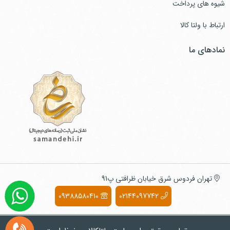
شیوه های پرداخت
ارتباط با ولتا کالا
نمادهای ما
تهران فردوس شرق خیابان ظرافتی پ91
09388580410
02144097742