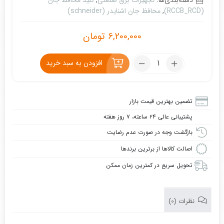
دسته‌بندی‌ها:
تجهیزات برق صنعتی
,
کلید محافظ جان
(RCCB_RCD)
,
محافظ جان اشنایدر (schneider)
6,200,000
تومان
تعداد:
افزودن به سبد خرید
کلید
محافظ
جان
تضمین بهترین قیمت بازار
دو
پشتیبانی عالی ۲۴ ساعته، ۷ روز هفته
پل
25
بازگشت وجه در صورت عدم رضایت
آمپر
اصالت کالاها از برترین برندها
اشنایدر
تحویل سریع در کمترین زمان ممکن
300
میلی
+
نظرات (0)
10KA