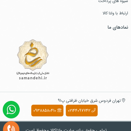
شیوه های پرداخت
ارتباط با ولتا کالا
نمادهای ما
تهران فردوس شرق خیابان ظرافتی پ91
09388580410
02144097742
تمامی حقوق برای سایت ولتاکالا محفوظ است.