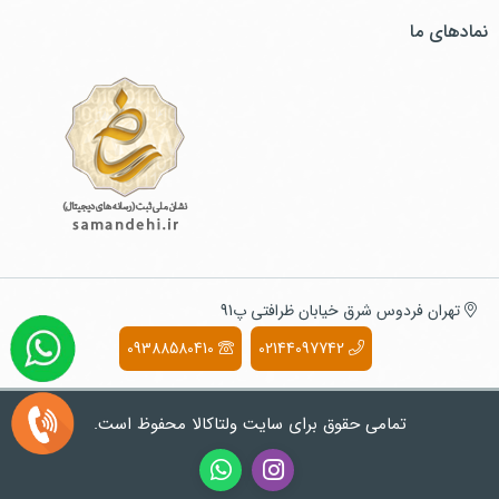
نمادهای ما
تهران فردوس شرق خیابان ظرافتی پ91
09388580410
02144097742
تمامی حقوق برای سایت ولتاکالا محفوظ است.