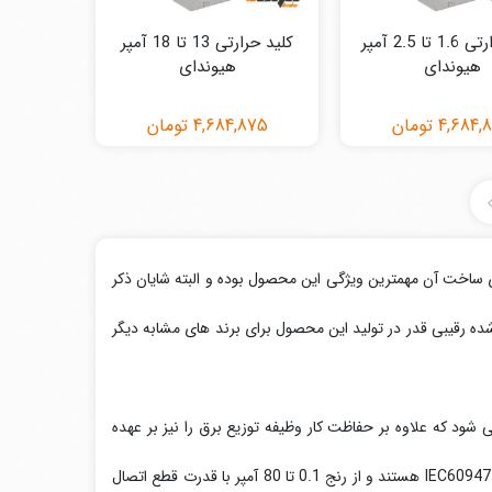
کلید حرارتی 1.6 تا 2.5 آمپر
کلید حرارتی 13 تا 18 آمپر
هیوندای
هیوندای
4,684,
تومان
4,684,875
تومان
که کیفیت مطلوب و بالای ساخت آن مهمترین ویژگی این محصول بوده و البته شایان ذکر
رقیبی قدر در تولید این محصول برای برند های مشابه دیگر
ی شود که علاوه بر حفاظت کار وظیفه توزیع برق را نیز بر عهده
دارد. کلید های حرارتی Hyundai تحت نظر استاندارد های بین المللی IEC60947-4-1 و IEC60947-2 هستند و از رنج 0.1 تا 80 آمپر با قدرت قطع اتصال