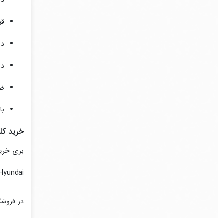
دا
قی
دا
دا
ضم
با
خرید کل
برای خری
Hyundai با قابلیت حفاظت از موتورهای الکتریکی در برا
در فروشگ