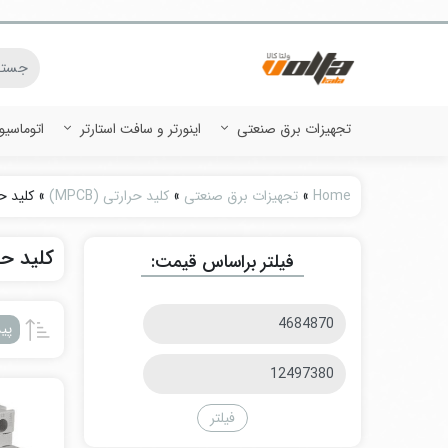
تجهیزات برق صنعتی
اینورتر و سافت استارتر
اتوماسی
Home
»
تجهیزات برق صنعتی
»
کلید حرارتی (MPCB)
»
کلید حرا
کلید حرار
فیلتر براساس قیمت:
حداقل
پی
قیمت
حداکثر
قیمت
فیلتر