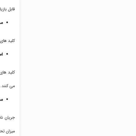
قابل باز
مد
کلید های حرارتی در دو مدل HMMS-32K با تن
اس
می کنند. عمر مکانیک
مح
میزان تحمل ول