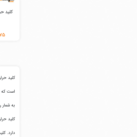
875
است که ق
به شمار ر
کلید حرار