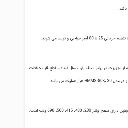
باشد:
 دارای دو استاندارد IEC60947-4-1 و IEC60947-2 می باشند که از تجهیزات در برابر اضافه بار، اتصال کوتاه و قطع فاز محافظت
جریان نامی این محصول از 0.1 تا 80 آمپر، قدرت قطع آن 10، 15، 50، 100 کیلو آمپر و همچنین دارای سطح ولتاژ 230، 400، 415، 500، 690 ولت است.