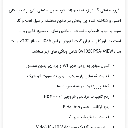
گروه صنعتی LS در زمینه تجهیزات اتوماسیون صنعتی یکی از قطب های
اصلی و شناخته شده این بخش در صنایع مختلف از قبیل نفت و گاز ،
سیمان، آب و فاضلاب ، نساخی ، ماشین سازی ، صنایع غذایی و …
است.به طور کلی میتوان گفت اینورتر ال اس IG5A سه فاز 132کیلووات
مدل SV1320IP5A-4NEW شامل ویژگی های زیر میباشد:
کنترل موتور به روش های
V/f
و برداری بدون سنسور
قابلیت شناسایی پارامترهای موتور به صورت اتوماتیک
گشتاور پرقدرت در همه سرعت ها
رنج تغییرات فرکانس خروجی ۰.۱~۴۰۰
Hz
رنج فرکانس حامل ۱~۱۵
K Hz
قابلیت نمایش ۵ خطای آخر
دارای ورودی آنالوگ ۰~۱۰
V dc/-10~10 V dc