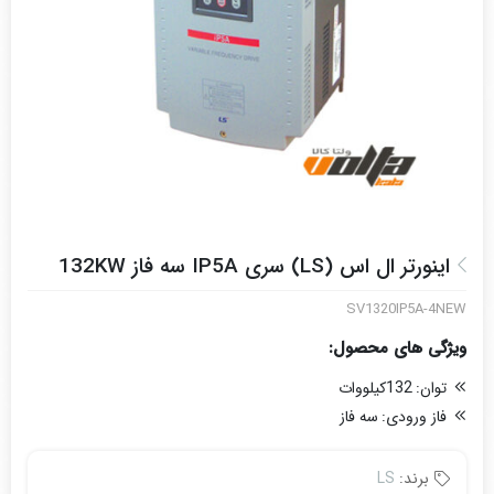
اینورتر ال اس (LS) سری IP5A سه فاز 132KW
SV1320IP5A-4NEW
ویژگی های محصول:
توان:
132کیلووات
فاز ورودی:
سه فاز
برند:
LS