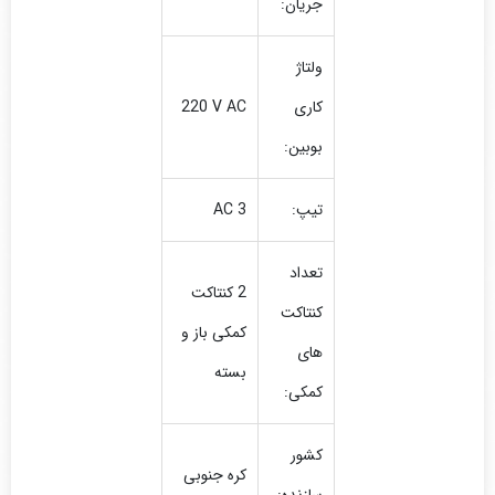
جریان:
ولتاژ
کاری
220 V AC
بوبین:
تیپ:
AC 3
تعداد
2 کنتاکت
کنتاکت
کمکی باز و
های
بسته
کمکی:
کشور
کره جنوبی