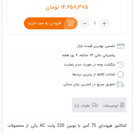
14,658,375
تومان
تعداد:
افزودن به سبد خرید
کنتاکتور
هیوندای
75
تضمین بهترین قیمت بازار
آمپر،
پشتیبانی عالی ۲۴ ساعته، ۷ روز هفته
با
بوبین
بازگشت وجه در صورت عدم رضایت
220
اصالت کالاها از برترین برندها
ولت
تحویل سریع در کمترین زمان ممکن
AC
توضیحات
نظرات (0)
کنتاکتور هیوندای 75 آمپر با بوبین 220 ولت AC یکی از محصولات